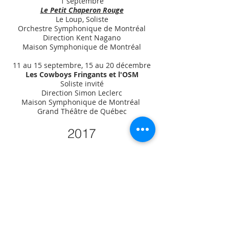
1 septembre
Le Petit Chaperon Rouge
Le Loup, Soliste
Orchestre Symphonique de Montréal
Direction Kent Nagano
Maison Symphonique de Montréal
11 au 15 septembre, 15 au 20 décembre
Les Cowboys Fringants et l'OSM
Soliste invité
Direction Simon Leclerc
Maison Symphonique de Montréal
Grand Théâtre de Québec
2017
Léonore ou l'amour conjugale
, Pierre
Gavaux.
Pizarre.
Opéra Lafayette, New York et
Washington.
Direction Ryan Brown, Mise en scène
Oriol Thomas.